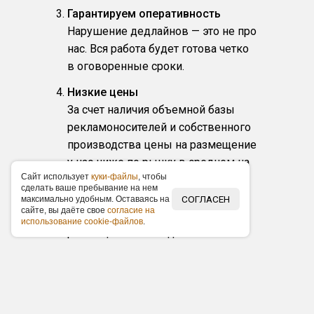
Гарантируем оперативность
Нарушение дедлайнов — это не про
нас. Вся работа будет готова четко
в оговоренные сроки.
Низкие цены
За счет наличия объемной базы
рекламоносителей и собственного
производства цены на размещение
у нас ниже по рынку в среднем на
Caйт иcпoльзуeт
куки-фaйлы
, чтoбы
15 %. Наши заказчики получают
cдeлaть вaшe пpeбывaниe нa нeм
фиксированные прайс-листы,
СОГЛАСЕН
мaкcимaльнo удoбным. Ocтaвaяcь нa
caйтe, вы дaётe cвoe
coглacиe нa
акционные предложения по
иcпoльзoвaниe cookie-фaйлoв
.
размещению и скидки.
Любой масштаб и бюджет
Организуем любые по масштабу
рекламные кампании в выбранном
городе, от банальной раздачи