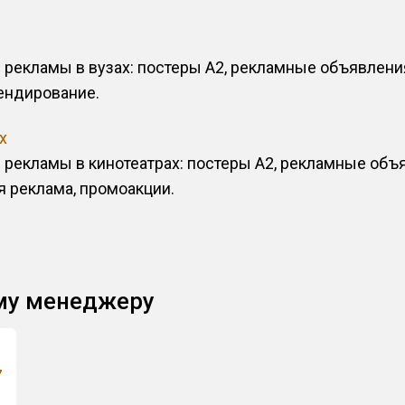
рекламы в вузах: постеры А2, рекламные объявления
рендирование.
х
рекламы в кинотеатрах: постеры А2, рекламные объя
я реклама, промоакции.
му менеджеру
7