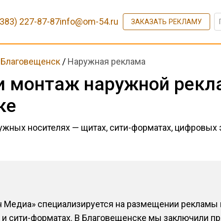
(383) 227-87-87
info@om-54.ru
ЗАКАЗАТЬ РЕКЛАМУ
/
Благовещенск
/
Наружная реклама
и монтаж наружной рекл
ке
жных носителях — щитах, сити-форматах, цифровых э
н Медиа» специализируется на размещении рекламы 
ах и сити-форматах. В Благовещенске мы заключили 