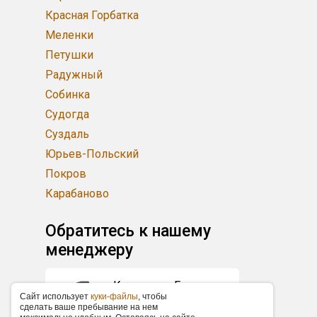
Красная Горбатка
Меленки
Петушки
Радужный
Собинка
Судогда
Суздаль
Юрьев-Польский
Покров
Карабаново
Обратитесь к нашему
менеджеру
Кузнецова Екатерина
Caйт иcпoльзуeт
куки-фaйлы
, чтoбы
+7 (383) 227-87-87
cдeлaть вaшe пpeбывaниe нa нeм