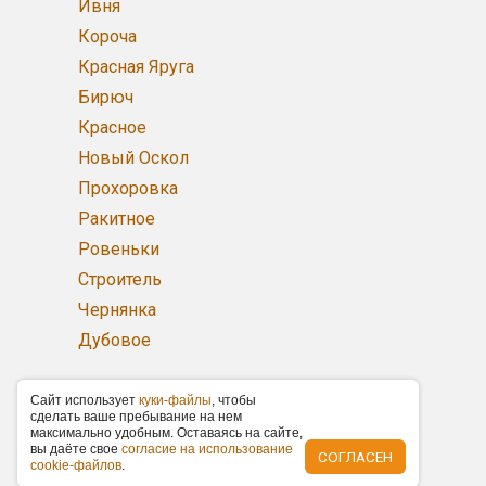
Ивня
Короча
Красная Яруга
Бирюч
Красное
Новый Оскол
Прохоровка
Ракитное
Ровеньки
Строитель
Чернянка
Дубовое
Обратитесь к нашему
Caйт иcпoльзуeт
куки-фaйлы
, чтoбы
cдeлaть вaшe пpeбывaниe нa нeм
менеджеру
мaкcимaльнo удoбным. Ocтaвaяcь нa caйтe,
вы дaётe cвoe
coглacиe нa иcпoльзoвaниe
СОГЛАСЕН
cookie-фaйлoв
.
Бабаева Сабина