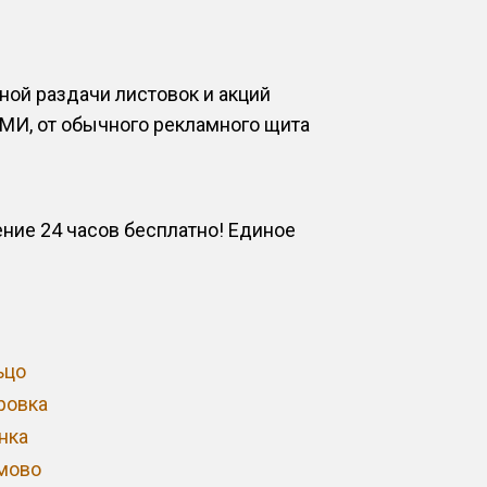
ной раздачи листовок и акций
МИ, от обычного рекламного щита
ие 24 часов бесплатно! Единое
ьцо
ровка
нка
мово