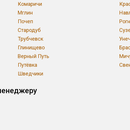
Комаричи
Кра
Мглин
Нав
Почеп
Рог
Стародуб
Суз
Трубчевск
Уне
Глинищево
Бра
Верный Путь
Мич
Путёвка
Све
Шведчики
менеджеру