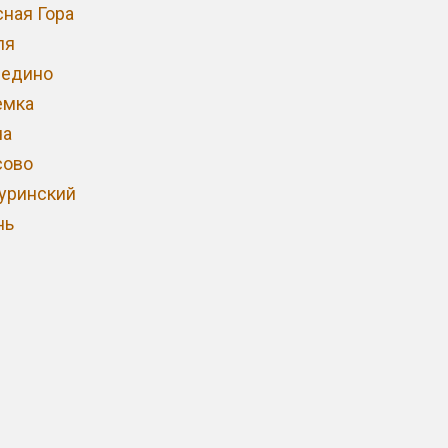
сная Гора
ля
недино
емка
ча
сово
уринский
нь