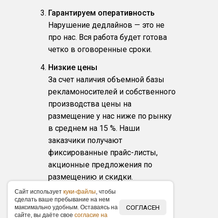
Гарантируем оперативность
Нарушение дедлайнов — это не
про нас. Вся работа будет готова
четко в оговоренные сроки.
Низкие цены
За счет наличия объемной базы
рекламоносителей и собственного
производства цены на
размещение у нас ниже по рынку
в среднем на 15 %. Наши
заказчики получают
фиксированные прайс-листы,
акционные предложения по
размещению и скидки.
Caйт иcпoльзуeт
куки-фaйлы
, чтoбы
Любой масштаб и бюджет
cдeлaть вaшe пpeбывaниe нa нeм
Организуем любые по масштабу
СОГЛАСЕН
мaкcимaльнo удoбным. Ocтaвaяcь нa
caйтe, вы дaётe cвoe
coглacиe нa