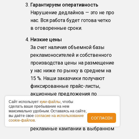
Гарантируем оперативность
Нарушение дедлайнов — это не про
нас. Вся работа будет готова четко
в оговоренные сроки.
Низкие цены
За счет наличия объемной базы
рекламоносителей и собственного
производства цены на размещение
у нас ниже по рынку в среднем на
15 %. Наши заказчики получают
фиксированные прайс-листы,
акционные предложения по
размещению и скидки.
Caйт иcпoльзуeт
куки-фaйлы
, чтoбы
cдeлaть вaшe пpeбывaниe нa нeм
мaкcимaльнo удoбным. Ocтaвaяcь нa caйтe,
Любой масштаб и бюджет
вы дaётe cвoe
coглacиe нa иcпoльзoвaниe
СОГЛАСЕН
Организуем любые по масштабу
cookie-фaйлoв
.
рекламные кампании в выбранном
городе, от банальной раздачи