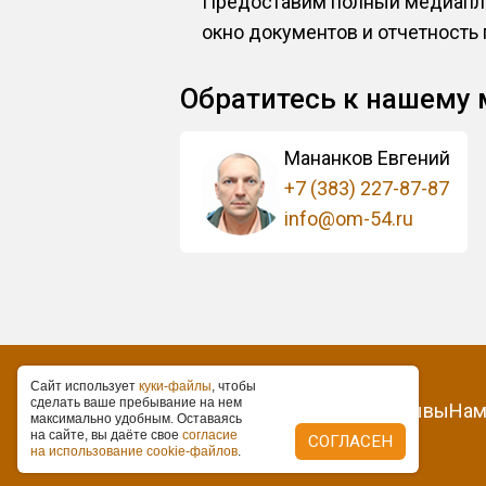
Предоставим полный медиапла
окно документов и отчетность
Обратитесь к нашему
Мананков Евгений
+7 (383) 227-87-87
info@om-54.ru
Caйт иcпoльзуeт
куки-фaйлы
, чтoбы
cдeлaть вaшe пpeбывaниe нa нeм
О нас
Контакты
Статьи
Отзывы
Нам
мaкcимaльнo удoбным. Ocтaвaяcь
нa caйтe, вы дaётe cвoe
coглacиe
СОГЛАСЕН
нa иcпoльзoвaниe cookie-фaйлoв
.