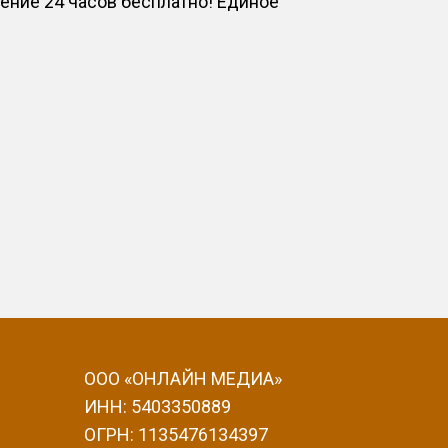
ние 24 часов бесплатно! Единое
ООО «ОНЛАЙН МЕДИА»
ИНН: 5403350889
ОГРН: 1135476134397