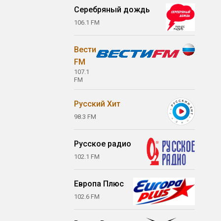
Серебряный дождь
106.1 FM
Вести
FM
107.1
FM
Русский Хит
98.3 FM
Русское радио
102.1 FM
Европа Плюс
102.6 FM