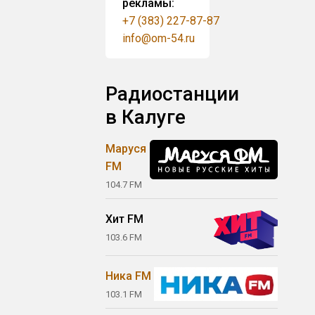
рекламы:
+7 (383) 227-87-87
info@om-54.ru
Радиостанции
в Калуге
Маруся
FM
104.7 FM
Хит FM
103.6 FM
Ника FM
103.1 FM