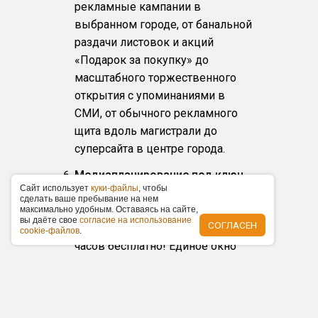
рекламные кампании в
выбранном городе, от банальной
раздачи листовок и акций
«Подарок за покупку» до
масштабного торжественного
открытия с упоминаниями в
СМИ, от обычного рекламного
щита вдоль магистрали до
суперсайта в центре города.
Медиапланирование под ключ
Caйт иcпoльзуeт
куки-фaйлы
, чтoбы
Предоставим полный медиаплан
cдeлaть вaшe пpeбывaниe нa нeм
с рекламными каналами и
мaкcимaльнo удoбным. Ocтaвaяcь нa caйтe,
вы дaётe cвoe
coглacиe нa иcпoльзoвaниe
СОГЛАСЕН
распишем бюджет в течение 24
cookie-фaйлoв
.
часов бесплатно! Единое окно
документов и отчетность после
проведения рекламной
кампании.