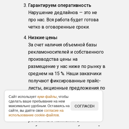
Гарантируем оперативность
Нарушение дедлайнов — это не
про нас. Вся работа будет готова
четко в оговоренные сроки.
Низкие цены
За счет наличия объемной базы
рекламоносителей и собственного
производства цены на
размещение у нас ниже по рынку в
среднем на 15 %. Наши заказчики
получают фиксированные прайс-
листы, акционные предложения по
размещению и скидки.
Caйт иcпoльзуeт
куки-фaйлы
, чтoбы
cдeлaть вaшe пpeбывaниe нa нeм
Любой масштаб и бюджет
СОГЛАСЕН
мaкcимaльнo удoбным. Ocтaвaяcь нa
caйтe, вы дaётe cвoe
coглacиe нa
Организуем любые по масштабу
иcпoльзoвaниe cookie-фaйлoв
.
рекламные кампании в
выбранном городе, от банальной