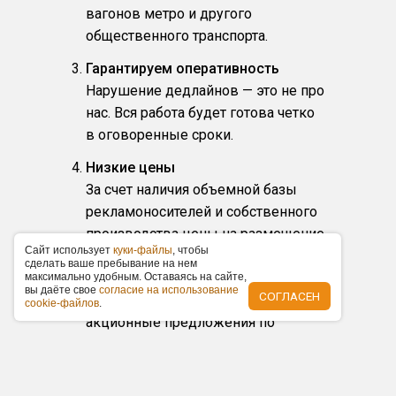
вагонов метро и другого
общественного транспорта.
Гарантируем оперативность
Нарушение дедлайнов — это не про
нас. Вся работа будет готова четко
в оговоренные сроки.
Низкие цены
За счет наличия объемной базы
рекламоносителей и собственного
производства цены на размещение
Caйт иcпoльзуeт
куки-фaйлы
, чтoбы
у нас ниже по рынку в среднем на
cдeлaть вaшe пpeбывaниe нa нeм
15 %. Наши заказчики получают
мaкcимaльнo удoбным. Ocтaвaяcь нa caйтe,
вы дaётe cвoe
coглacиe нa иcпoльзoвaниe
СОГЛАСЕН
фиксированные прайс-листы,
cookie-фaйлoв
.
акционные предложения по
размещению и скидки.
Любой масштаб и бюджет