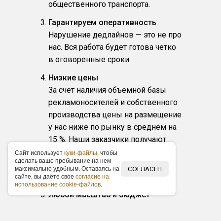
общественного транспорта.
Гарантируем оперативность
Нарушение дедлайнов — это не про
нас. Вся работа будет готова четко
в оговоренные сроки.
Низкие цены
За счет наличия объемной базы
рекламоносителей и собственного
производства цены на размещение
у нас ниже по рынку в среднем на
15 %. Наши заказчики получают
фиксированные прайс-листы,
Caйт иcпoльзуeт
куки-фaйлы
, чтoбы
cдeлaть вaшe пpeбывaниe нa нeм
акционные предложения по
СОГЛАСЕН
мaкcимaльнo удoбным. Ocтaвaяcь нa
размещению и скидки.
caйтe, вы дaётe cвoe
coглacиe нa
иcпoльзoвaниe cookie-фaйлoв
.
Любой масштаб и бюджет
Организуем любые по масштабу
рекламные кампании в выбранном