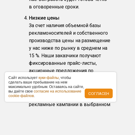
в оговоренные сроки.
Низкие цены
За счет наличия объемной базы
рекламоносителей и собственного
производства цены на размещение
у нас ниже по рынку в среднем на
15 %. Наши заказчики получают
фиксированные прайс-листы,
акционные предложения по
размещению и скидки.
Caйт иcпoльзуeт
куки-фaйлы
, чтoбы
cдeлaть вaшe пpeбывaниe нa нeм
мaкcимaльнo удoбным. Ocтaвaяcь нa caйтe,
Любой масштаб и бюджет
вы дaётe cвoe
coглacиe нa иcпoльзoвaниe
СОГЛАСЕН
cookie-фaйлoв
.
Организуем любые по масштабу
рекламные кампании в выбранном
городе, от банальной раздачи
листовок и акций «Подарок за
покупку» до масштабного
торжественного открытия с