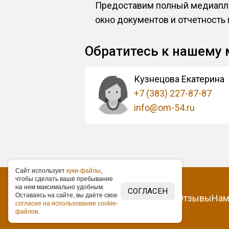
Предоставим полный медиапла
окно документов и отчетность
Обратитесь к нашему
Кузнецова Екатерина
+7 (383) 227-87-87
info@om-54.ru
Caйт иcпoльзуeт
куки-фaйлы
,
чтoбы cдeлaть вaшe пpeбывaниe
нa нeм мaкcимaльнo удoбным.
СОГЛАСЕН
Ocтaвaяcь нa caйтe, вы дaётe cвoe
О нас
Контакты
Статьи
Отзывы
Нам
coглacиe нa иcпoльзoвaниe cookie-
фaйлoв
.