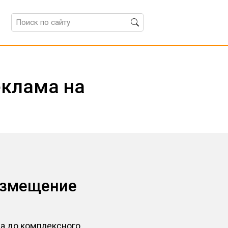
еклама на
размещение
на до комплексного