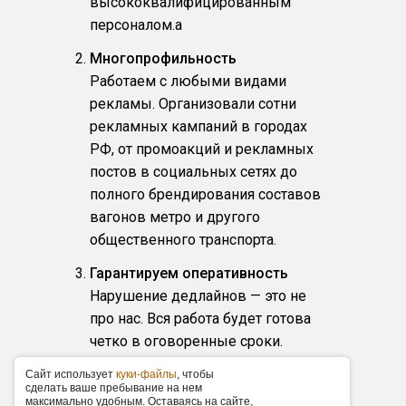
высококвалифицированным
персоналом.a
Многопрофильность
Работаем с любыми видами
рекламы. Организовали сотни
рекламных кампаний в городах
РФ, от промоакций и рекламных
постов в социальных сетях до
полного брендирования составов
вагонов метро и другого
общественного транспорта.
Гарантируем оперативность
Нарушение дедлайнов — это не
про нас. Вся работа будет готова
четко в оговоренные сроки.
Низкие цены
Caйт иcпoльзуeт
куки-фaйлы
, чтoбы
cдeлaть вaшe пpeбывaниe нa нeм
За счет наличия объемной базы
мaкcимaльнo удoбным. Ocтaвaяcь нa caйтe,