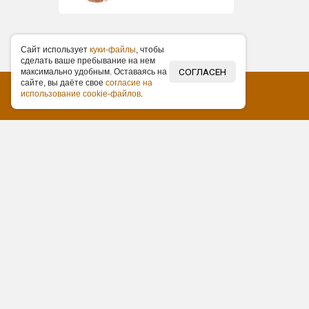
Caйт иcпoльзуeт
куки-фaйлы
, чтoбы
cдeлaть вaшe пpeбывaниe нa нeм
СОГЛАСЕН
мaкcимaльнo удoбным. Ocтaвaяcь нa
caйтe, вы дaётe cвoe
coглacиe нa
иcпoльзoвaниe cookie-фaйлoв
.
О нас
Контакты
Статьи
Отзывы
Нам требуются
+7 (383) 227-87-87
info@om-54.ru
ООО «ОНЛАЙН МЕДИА»
ИНН: 5403350889
ОГРН: 1135476134397
Согласие на обработку
персональных данных