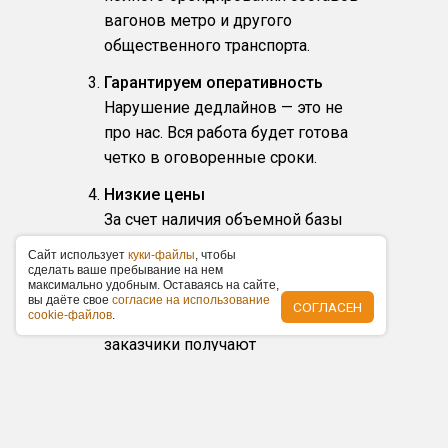
вагонов метро и другого
общественного транспорта.
Гарантируем оперативность
Нарушение дедлайнов — это не
про нас. Вся работа будет готова
четко в оговоренные сроки.
Низкие цены
За счет наличия объемной базы
рекламоносителей и
Caйт иcпoльзуeт
куки-фaйлы
, чтoбы
собственного производства цены
cдeлaть вaшe пpeбывaниe нa нeм
мaкcимaльнo удoбным. Ocтaвaяcь нa caйтe,
на размещение у нас ниже по
вы дaётe cвoe
coглacиe нa иcпoльзoвaниe
СОГЛАСЕН
cookie-фaйлoв
.
рынку в среднем на 15 %. Наши
заказчики получают
фиксированные прайс-листы,
акционные предложения по
размещению и скидки.