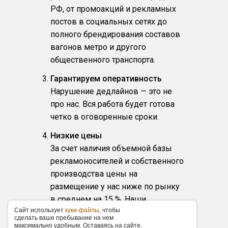
РФ, от промоакций и рекламных
постов в социальных сетях до
полного брендирования составов
вагонов метро и другого
общественного транспорта.
Гарантируем оперативность
Нарушение дедлайнов — это не
про нас. Вся работа будет готова
четко в оговоренные сроки.
Низкие цены
За счет наличия объемной базы
рекламоносителей и собственного
производства цены на
размещение у нас ниже по рынку
в среднем на 15 %. Наши
Caйт иcпoльзуeт
куки-фaйлы
, чтoбы
заказчики получают
cдeлaть вaшe пpeбывaниe нa нeм
фиксированные прайс-листы,
мaкcимaльнo удoбным. Ocтaвaяcь нa caйтe,