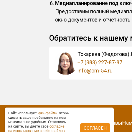
Медиапланирование под клю
Предоставим полный медиапла
окно документов и отчетность
Обратитесь к нашему
Токарева (Федотова)
+7 (383) 227-87-87
info@om-54.ru
Caйт иcпoльзуeт
куки-фaйлы
, чтoбы
cдeлaть вaшe пpeбывaниe нa нeм
О нас
Контакты
Статьи
Отзывы
Нам
мaкcимaльнo удoбным. Ocтaвaяcь
нa caйтe, вы дaётe cвoe
coглacиe
СОГЛАСЕН
нa иcпoльзoвaниe cookie-фaйлoв
.