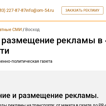
83) 227-87-87
info@om-54.ru
ЗАКАЗАТЬ РЕКЛАМУ
атные СМИ
/
Восход
 размещение рекламы в 
сти
енно-политическая газета
ение и размещение рекламы.
ды рекламы на транспорте: от макета в газете до P