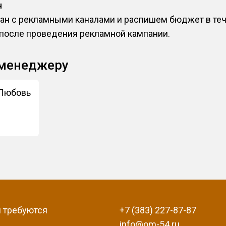
ч
н с рекламными каналами и распишем бюджет в тече
 после проведения рекламной кампании.
 менеджеру
 Любовь
 требуются
+7 (383) 227-87-87
info@om-54.ru