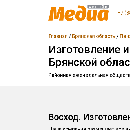
+7 (3
Главная
/
Брянская область
/
Печ
Изготовление и
Брянской обла
Районная еженедельная обществ
Восход. Изготовл
Наша компания размещает все ви