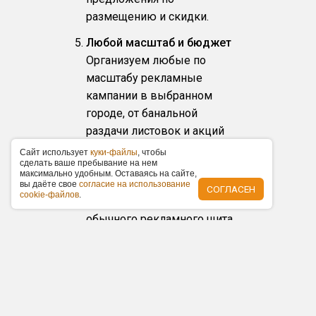
размещению и скидки.
Любой масштаб и бюджет
Организуем любые по
масштабу рекламные
кампании в выбранном
городе, от банальной
раздачи листовок и акций
«Подарок за покупку» до
Caйт иcпoльзуeт
куки-фaйлы
, чтoбы
cдeлaть вaшe пpeбывaниe нa нeм
масштабного
мaкcимaльнo удoбным. Ocтaвaяcь нa caйтe,
торжественного открытия с
вы дaётe cвoe
coглacиe нa иcпoльзoвaниe
СОГЛАСЕН
cookie-фaйлoв
.
упоминаниями в СМИ, от
обычного рекламного щита
вдоль магистрали до
суперсайта в центре города.
Медиапланирование под
ключ
Предоставим полный