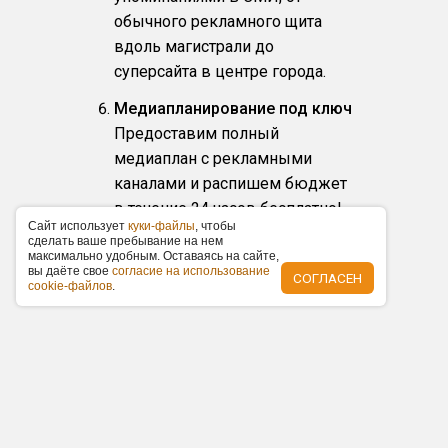
обычного рекламного щита
вдоль магистрали до
суперсайта в центре города.
Медиапланирование под ключ
Предоставим полный
медиаплан с рекламными
каналами и распишем бюджет
в течение 24 часов бесплатно!
Caйт иcпoльзуeт
куки-фaйлы
, чтoбы
Единое окно документов и
cдeлaть вaшe пpeбывaниe нa нeм
мaкcимaльнo удoбным. Ocтaвaяcь нa caйтe,
отчетность после проведения
вы дaётe cвoe
coглacиe нa иcпoльзoвaниe
СОГЛАСЕН
рекламной кампании.
cookie-фaйлoв
.
Другие виды рекламы
в Ивне
Радиостанции
Размещение и