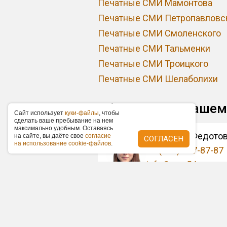
Печатные СМИ Мамонтова
Печатные СМИ Петропавловс
Печатные СМИ Смоленского
Печатные СМИ Тальменки
Печатные СМИ Троицкого
Печатные СМИ Шелаболихи
Обратитесь к наше
Caйт иcпoльзуeт
куки-фaйлы
, чтoбы
cдeлaть вaшe пpeбывaниe нa нeм
мaкcимaльнo удoбным. Ocтaвaяcь
Токарева (Федото
нa caйтe, вы дaётe cвoe
coглacиe
СОГЛАСЕН
нa иcпoльзoвaниe cookie-фaйлoв
.
+7 (383) 227-87-87
info@om-54.ru