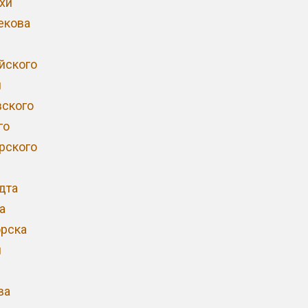
хи
екова
йского
и
ского
го
рского
дта
а
рска
и
ва