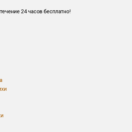
ечение 24 часов бесплатно!
а
ихи
хи