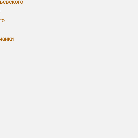
ьевского
а
го
манки