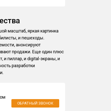
ества
ой масштаб, яркая картинка
билисты, и пешеходы.
емости, анонсируют
ивают продажи. Еще один плюс
и пиллар, и digital-экраны, и
ость разработки
и.
ром
ОБРАТНЫЙ ЗВОНОК