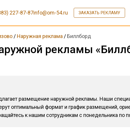
383) 227-87-87
info@om-54.ru
ЗАКАЗАТЬ РЕКЛАМУ
изово
/
Наружная реклама
/
Биллборд
аружной рекламы «Биллб
едлагает размещение наружной рекламы. Наши специ
ерут оптимальный формат и график размещений, ори
щайтесь к нашим сотрудникам с понедельника по пят