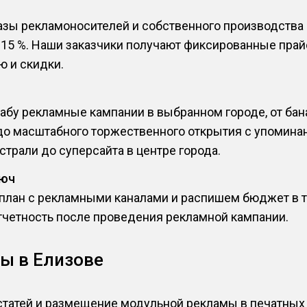
азы рекламоносителей и собственного производства
 15 %. Наши заказчики получают фиксированные прай
 и скидки.
бу рекламные кампании в выбранном городе, от бан
 до масштабного торжественного открытия с упомина
трали до суперсайта в центре города.
люч
лан с рекламными каналами и распишем бюджет в те
тчетность после проведения рекламной кампании.
ы в Елизове
статей и размещение модульной рекламы в печатны