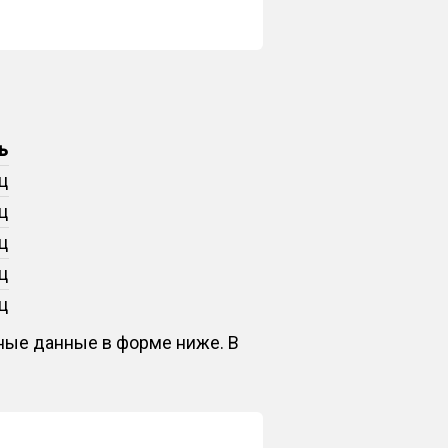
ь
ц
ц
ц
ц
ц
тные данные в форме ниже. В