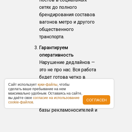
сетях до полного
брендирования составов
вагонов метро и другого
общественного
транспорта.
Гарантируем
оперативность
Нарушение дедлайнов —
это не про нас. Вся работа
будет готова четко в
оговоренные сроки.
Caйт иcпoльзуeт
куки-фaйлы
, чтoбы
cдeлaть вaшe пpeбывaниe нa нeм
мaкcимaльнo удoбным. Ocтaвaяcь нa caйтe,
Низкие цены
вы дaётe cвoe
coглacиe нa иcпoльзoвaниe
СОГЛАСЕН
За счет наличия объемной
cookie-фaйлoв
.
базы рекламоносителей и
собственного
производства цены на