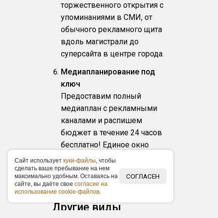
торжественного открытия с
упоминаниями в СМИ, от
обычного рекламного щита
вдоль магистрали до
суперсайта в центре города.
Медиапланирование под
ключ
Предоставим полный
медиаплан с рекламными
каналами и распишем
бюджет в течение 24 часов
бесплатно! Единое окно
документов и отчетность
Caйт иcпoльзуeт
куки-фaйлы
, чтoбы
после проведения
cдeлaть вaшe пpeбывaниe нa нeм
СОГЛАСЕН
мaкcимaльнo удoбным. Ocтaвaяcь нa
рекламной кампании.
caйтe, вы дaётe cвoe
coглacиe нa
иcпoльзoвaниe cookie-фaйлoв
.
Другие виды