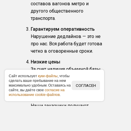
составов вагонов метро и
другого общественного
транспорта.
Гарантируем оперативность
Нарушение дедлайнов — это не
про нас. Вся работа будет готова
четко в оговоренные сроки.
Низкие цены
За счет наличия объемной базы
рекламоносителей и
Caйт иcпoльзуeт
куки-фaйлы
, чтoбы
cдeлaть вaшe пpeбывaниe нa нeм
собственного производства
СОГЛАСЕН
мaкcимaльнo удoбным. Ocтaвaяcь нa
caйтe, вы дaётe cвoe
coглacиe нa
цены на размещение у нас ниже
иcпoльзoвaниe cookie-фaйлoв
.
по рынку в среднем на 15 %.
Наши заказчики получают
фиксированные прайс-листы,
акционные предложения по
размещению и скидки.