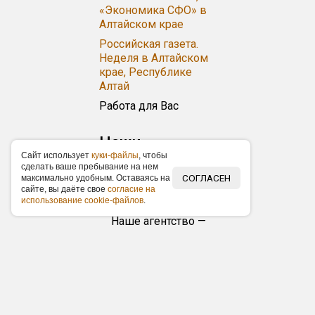
«Экономика СФО» в
Алтайском крае
Российская газета.
Неделя в Алтайском
крае, Республике
Алтай
Работа для Вас
Наши
Caйт иcпoльзуeт
куки-фaйлы
, чтoбы
преимущества
cдeлaть вaшe пpeбывaниe нa нeм
СОГЛАСЕН
мaкcимaльнo удoбным. Ocтaвaяcь нa
Опыт работы
caйтe, вы дaётe cвoe
coглacиe нa
иcпoльзoвaниe cookie-фaйлoв
.
более 20 лет
Наше агентство —
настоящий ветеран
в рекламном
бизнесе с
многочисленными
успешными