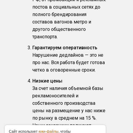
постов в социальных сетях до
полного брендирования
составов вагонов метро и
другого общественного
транспорта.
Гарантируем оперативность
Нарушение дедлайнов — это не
про нас. Вся работа будет готова
четко в оговоренные сроки.
Низкие цены
За счет наличия объемной базы
рекламоносителей и
собственного производства
цены на размещение у нас ниже
по рынку в среднем на 15 %.
Наши заказчики получают
Caйт иcпoльзуeт
куки-фaйлы
, чтoбы
фиксированные прайс-листы,