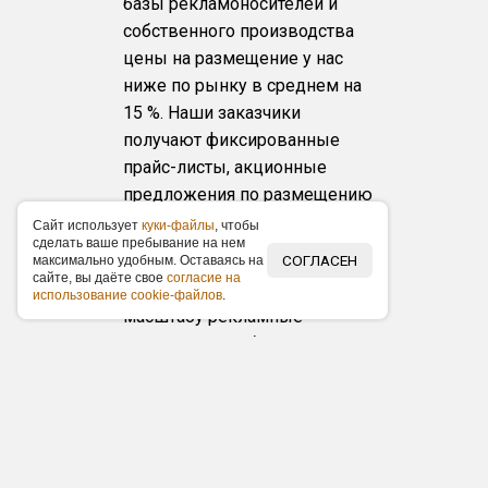
базы рекламоносителей и
собственного производства
цены на размещение у нас
ниже по рынку в среднем на
15 %. Наши заказчики
получают фиксированные
прайс-листы, акционные
предложения по размещению
и скидки.
Caйт иcпoльзуeт
куки-фaйлы
, чтoбы
cдeлaть вaшe пpeбывaниe нa нeм
Любой масштаб и бюджет
СОГЛАСЕН
мaкcимaльнo удoбным. Ocтaвaяcь нa
caйтe, вы дaётe cвoe
coглacиe нa
Организуем любые по
иcпoльзoвaниe cookie-фaйлoв
.
масштабу рекламные
кампании в выбранном городе,
от банальной раздачи листовок
и акций «Подарок за покупку»
до масштабного
торжественного открытия с
упоминаниями в СМИ, от