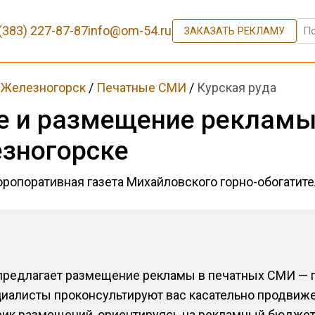
(383) 227-87-87
info@om-54.ru
ЗАКАЗАТЬ РЕКЛАМУ
/
Железногорск
/
Печатные СМИ
/
Курская руда
е и размещение рекламы
езногорске
ропоративная газета Михайловского горно-обогатите
предлагает размещение рекламы в печатных СМИ — га
иалисты проконсультируют вас касательно продвиже
фик размещений, ориентируясь на рекламный бюджет