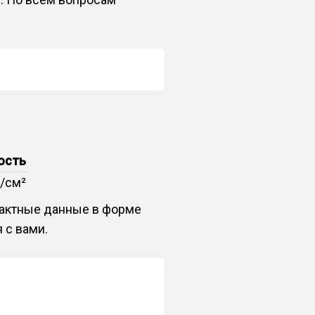
ость
./см²
нтактные данные в форме
 с вами.