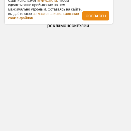
Caйт иcпoльзуeт
куки-фaйлы
, чтoбы
Низкие цены
cдeлaть вaшe пpeбывaниe нa нeм
мaкcимaльнo удoбным. Ocтaвaяcь нa caйтe,
За счет наличия
вы дaётe cвoe
coглacиe нa иcпoльзoвaниe
СОГЛАСЕН
объемной базы
cookie-фaйлoв
.
рекламоносителей
и собственного
производства
цены на
размещение у нас
ниже по рынку в
среднем на 15 %.
Наши заказчики
получают
фиксированные
прайс-листы,
акционные
предложения по
размещению и
скидки.