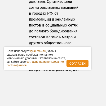
рекламы. Организовали
сотни рекламных кампаний
в городах РФ, от
промоакций и рекламных
постов в социальных сетях
до полного брендирования
составов вагонов метро и
другого общественного
транспорта.
Caйт иcпoльзуeт
куки-фaйлы
, чтoбы
cдeлaть вaшe пpeбывaниe нa нeм
Гарантируем оперативность
мaкcимaльнo удoбным. Ocтaвaяcь нa caйтe,
вы дaётe cвoe
coглacиe нa иcпoльзoвaниe
Нарушение дедлайнов — это
СОГЛАСЕН
cookie-фaйлoв
.
не про нас. Вся работа будет
готова четко в оговоренные
сроки.
Низкие цены
За счет наличия объемной
базы рекламоносителей и