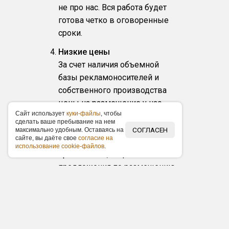
не про нас. Вся работа будет
готова четко в оговоренные
сроки.
Низкие цены
За счет наличия объемной
базы рекламоносителей и
собственного производства
цены на размещение у нас
Caйт иcпoльзуeт
куки-фaйлы
, чтoбы
ниже по рынку в среднем на
cдeлaть вaшe пpeбывaниe нa нeм
15 %. Наши заказчики
СОГЛАСЕН
мaкcимaльнo удoбным. Ocтaвaяcь нa
caйтe, вы дaётe cвoe
coглacиe нa
получают фиксированные
иcпoльзoвaниe cookie-фaйлoв
.
прайс-листы, акционные
предложения по размещению
и скидки.
Любой масштаб и бюджет
Организуем любые по
масштабу рекламные