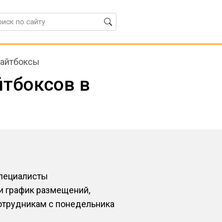
лайтбоксы
йтбоксов в
специалисты
и график размещений,
отрудникам с понедельника