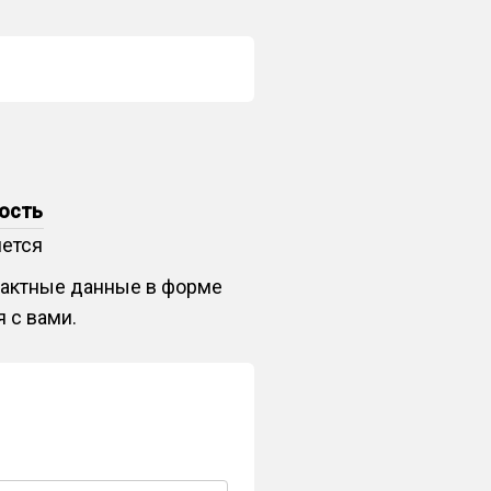
ость
яется
нтактные данные в форме
 с вами.