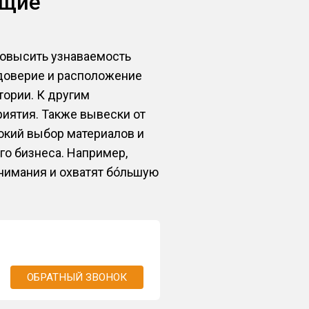
ющие
повысить узнаваемость
доверие и расположение
тории. К другим
риятия. Также вывески от
окий выбор материалов и
о бизнеса. Например,
внимания и охватят бóльшую
ОБРАТНЫЙ ЗВОНОК