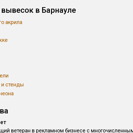
 вывесок в Барнауле
о акрила
ы
жке
нели
 и стенды
неона
ва
лет
ящий ветеран в рекламном бизнесе с многочисленн