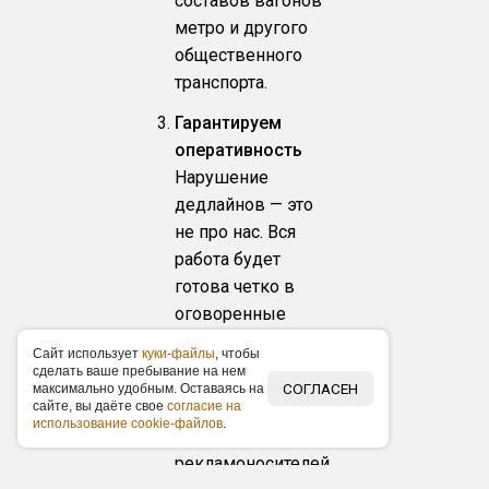
составов вагонов
метро и другого
общественного
транспорта.
Гарантируем
оперативность
Нарушение
дедлайнов — это
не про нас. Вся
работа будет
готова четко в
оговоренные
сроки.
Caйт иcпoльзуeт
куки-фaйлы
, чтoбы
cдeлaть вaшe пpeбывaниe нa нeм
Низкие цены
СОГЛАСЕН
мaкcимaльнo удoбным. Ocтaвaяcь нa
За счет наличия
caйтe, вы дaётe cвoe
coглacиe нa
иcпoльзoвaниe cookie-фaйлoв
.
объемной базы
рекламоносителей