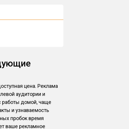
едующие
оступная цена. Реклама
елевой аудитории и
 с работы домой, чаще
акты и узнаваемость
жных пробок время
ает ваше рекламное