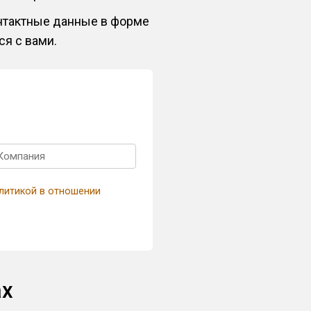
онтактные данные в форме
ся с вами.
литикой в отношении
ах