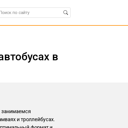
автобусах в
ы занимаемся
амваях и троллейбусах.
оптимальный формат и