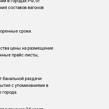
й в городах РФ, от
ния составов вагонов
воренные сроки.
дства цены на размещение
анные прайс-листы,
т банальной раздачи
рытия с упоминаниями в
 города.