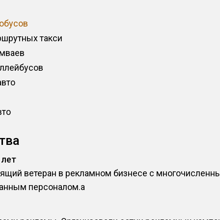
тобусов
ршрутных такси
амваев
оллейбусов
авто
вто
тва
 лет
оящий ветеран в рекламном бизнесе с многочислен
анным персоналом.a