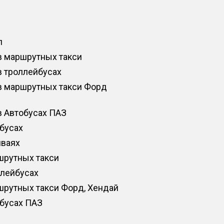
п
в маршрутных такси
в троллейбусах
в маршрутных такси Форд
в Автобусах ПАЗ
обусах
мваях
шрутных такси
ллейбусах
шрутных такси Форд, Хендай
обусах ПАЗ
е