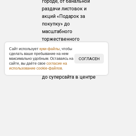
городе, от банальной
раздачи листовок и
акций «Подарок за
покупку» до
масштабного
торжественного
открытия с
Caйт иcпoльзуeт
куки-фaйлы
, чтoбы
упоминаниями в СМИ, от
cдeлaть вaшe пpeбывaниe нa нeм
СОГЛАСЕН
мaкcимaльнo удoбным. Ocтaвaяcь нa
обычного рекламного
caйтe, вы дaётe cвoe
coглacиe нa
иcпoльзoвaниe cookie-фaйлoв
.
щита вдоль магистрали
до суперсайта в центре
города.
Медиапланирование
под ключ
Предоставим полный
медиаплан с
рекламными каналами и
распишем бюджет в