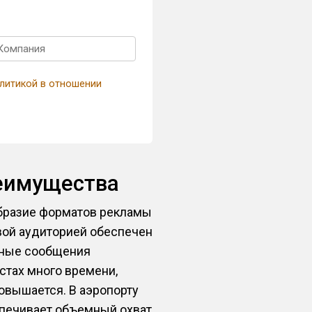
литикой в отношении
еимущества
бразие форматов рекламы
евой аудиторией обеспечен
амные сообщения
стах много времени,
овышается. В аэропорту
еспечивает объемный охват