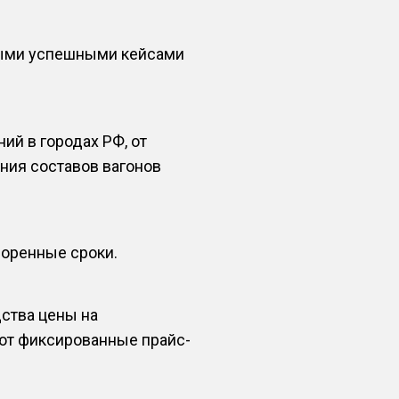
ными успешными кейсами
й в городах РФ, от
ния составов вагонов
воренные сроки.
ства цены на
ают фиксированные прайс-