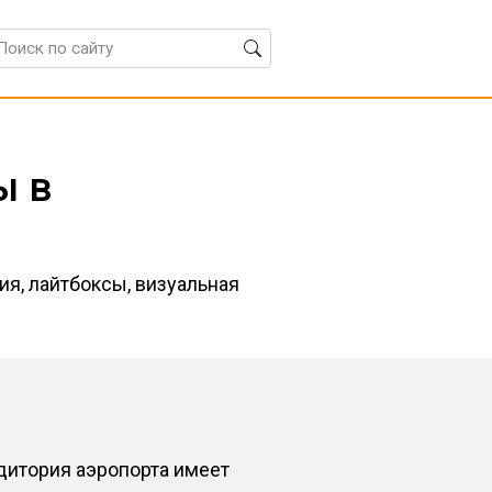
ы в
я, лайтбоксы, визуальная
дитория аэропорта имеет