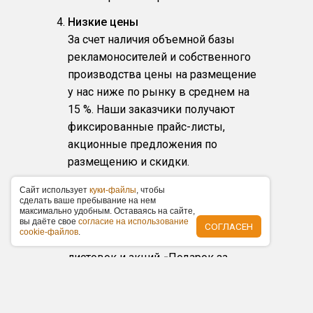
Низкие цены
За счет наличия объемной базы
рекламоносителей и собственного
производства цены на размещение
у нас ниже по рынку в среднем на
15 %. Наши заказчики получают
фиксированные прайс-листы,
акционные предложения по
размещению и скидки.
Любой масштаб и бюджет
Caйт иcпoльзуeт
куки-фaйлы
, чтoбы
cдeлaть вaшe пpeбывaниe нa нeм
Организуем любые по масштабу
мaкcимaльнo удoбным. Ocтaвaяcь нa caйтe,
рекламные кампании в выбранном
вы дaётe cвoe
coглacиe нa иcпoльзoвaниe
СОГЛАСЕН
cookie-фaйлoв
.
городе, от банальной раздачи
листовок и акций «Подарок за
покупку» до масштабного
торжественного открытия с
упоминаниями в СМИ, от обычного