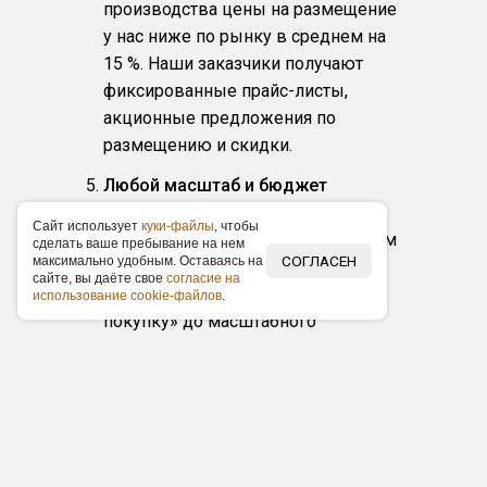
производства цены на размещение
у нас ниже по рынку в среднем на
15 %. Наши заказчики получают
фиксированные прайс-листы,
акционные предложения по
размещению и скидки.
Любой масштаб и бюджет
Организуем любые по масштабу
Caйт иcпoльзуeт
куки-фaйлы
, чтoбы
рекламные кампании в выбранном
cдeлaть вaшe пpeбывaниe нa нeм
СОГЛАСЕН
мaкcимaльнo удoбным. Ocтaвaяcь нa
городе, от банальной раздачи
caйтe, вы дaётe cвoe
coглacиe нa
листовок и акций «Подарок за
иcпoльзoвaниe cookie-фaйлoв
.
покупку» до масштабного
торжественного открытия с
упоминаниями в СМИ, от обычного
рекламного щита вдоль магистрали
до суперсайта в центре города.
Медиапланирование под ключ