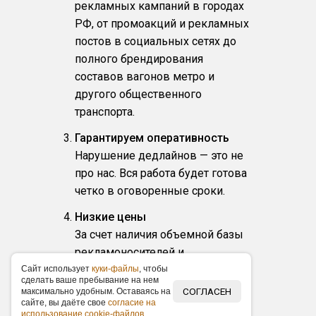
рекламных кампаний в городах
РФ, от промоакций и рекламных
постов в социальных сетях до
полного брендирования
составов вагонов метро и
другого общественного
транспорта.
Гарантируем оперативность
Нарушение дедлайнов — это не
про нас. Вся работа будет готова
четко в оговоренные сроки.
Низкие цены
За счет наличия объемной базы
рекламоносителей и
собственного производства
Caйт иcпoльзуeт
куки-фaйлы
, чтoбы
cдeлaть вaшe пpeбывaниe нa нeм
цены на размещение у нас ниже
СОГЛАСЕН
мaкcимaльнo удoбным. Ocтaвaяcь нa
caйтe, вы дaётe cвoe
coглacиe нa
по рынку в среднем на 15 %.
иcпoльзoвaниe cookie-фaйлoв
.