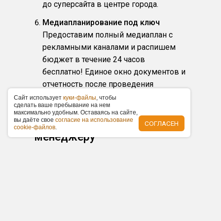
до суперсайта в центре города.
Медиапланирование под ключ
Предоставим полный медиаплан с
рекламными каналами и распишем
бюджет в течение 24 часов
бесплатно! Единое окно документов и
отчетность после проведения
рекламной кампании.
Caйт иcпoльзуeт
куки-фaйлы
, чтoбы
cдeлaть вaшe пpeбывaниe нa нeм
мaкcимaльнo удoбным. Ocтaвaяcь нa caйтe,
вы дaётe cвoe
coглacиe нa иcпoльзoвaниe
Обратитесь к нашему
СОГЛАСЕН
cookie-фaйлoв
.
менеджеру
Токарева (Федотова) Любовь
+7 (383) 227-87-87
info@om-54.ru