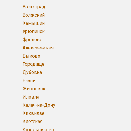
Волгоград
Волжский
Камышин
Урюпинск
Фролово
Алексеевская
Быково
Городище
Дубовка
Елань
Жирновск
Иловля
Калач-на-Дону
Киквидзе
Клетская
Котельниково