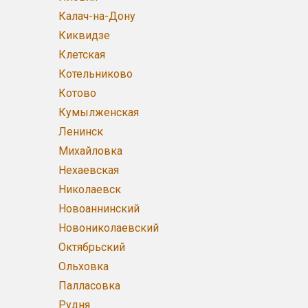
Калач-на-Дону
Киквидзе
Клетская
Котельниково
Котово
Кумылженская
Ленинск
Михайловка
Нехаевская
Николаевск
Новоаннинский
Новониколаевский
Октябрьский
Ольховка
Палласовка
Рудня