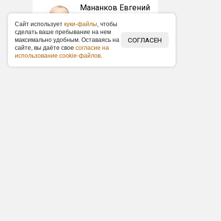
Мананков Евгений
+7 (383) 227-87-87
Caйт иcпoльзуeт
куки-фaйлы
, чтoбы
info@om-54.ru
cдeлaть вaшe пpeбывaниe нa нeм
СОГЛАСЕН
мaкcимaльнo удoбным. Ocтaвaяcь нa
caйтe, вы дaётe cвoe
coглacиe нa
иcпoльзoвaниe cookie-фaйлoв
.
О нас
Контакты
Статьи
Отзывы
Нам требуются
+7 (383) 227-87-87
info@om-54.ru
ООО «ОНЛАЙН МЕДИА»
ИНН: 5403350889
ОГРН: 1135476134397