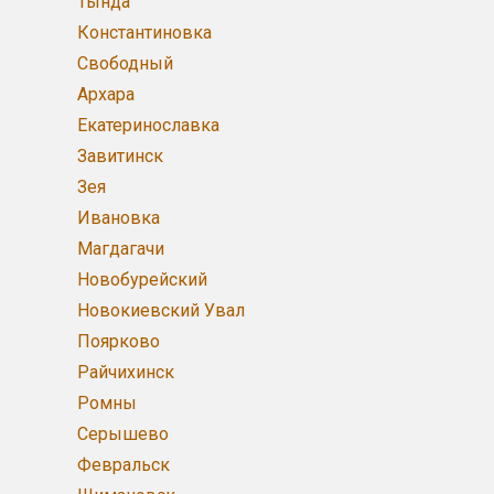
Тында
Константиновка
Свободный
Архара
Екатеринославка
Завитинск
Зея
Ивановка
Магдагачи
Новобурейский
Новокиевский Увал
Поярково
Райчихинск
Ромны
Серышево
Февральск