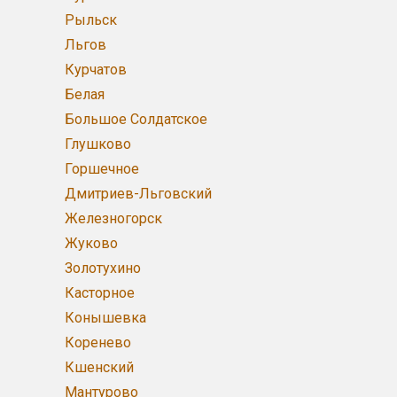
Рыльск
Льгов
Курчатов
Белая
Большое Солдатское
Глушково
Горшечное
Дмитриев-Льговский
Железногорск
Жуково
Золотухино
Касторное
Конышевка
Коренево
Кшенский
Мантурово