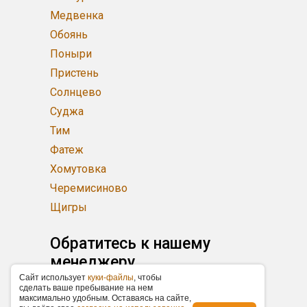
Медвенка
Обоянь
Поныри
Пристень
Солнцево
Суджа
Тим
Фатеж
Хомутовка
Черемисиново
Щигры
Обратитесь к нашему
менеджеру
Caйт иcпoльзуeт
куки-фaйлы
, чтoбы
cдeлaть вaшe пpeбывaниe нa нeм
Бабаева Сабина
мaкcимaльнo удoбным. Ocтaвaяcь нa caйтe,