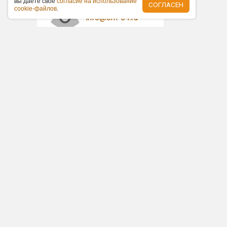
вы дaётe cвoe
coглacиe нa иcпoльзoвaниe
+7 (383) 227-87-87
СОГЛАСЕН
cookie-фaйлoв
.
info@om-54.ru
О нас
Контакты
Статьи
Отзывы
Нам требуются
+7 (383) 227-87-87
info@om-54.ru
ООО «ОНЛАЙН МЕДИА»
ИНН: 5403350889
ОГРН: 1135476134397