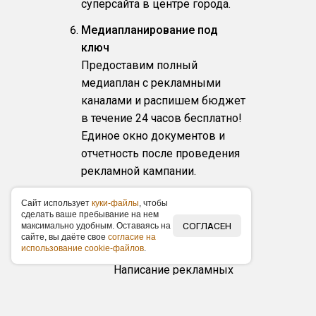
суперсайта в центре города.
Медиапланирование под
ключ
Предоставим полный
медиаплан с рекламными
каналами и распишем бюджет
в течение 24 часов бесплатно!
Единое окно документов и
отчетность после проведения
рекламной кампании.
Caйт иcпoльзуeт
куки-фaйлы
, чтoбы
Другие виды рекламы
cдeлaть вaшe пpeбывaниe нa нeм
в Николаевске
СОГЛАСЕН
мaкcимaльнo удoбным. Ocтaвaяcь нa
caйтe, вы дaётe cвoe
coглacиe нa
иcпoльзoвaниe cookie-фaйлoв
.
Печатные СМИ
Написание рекламных
статей и размещение
модульной рекламы в