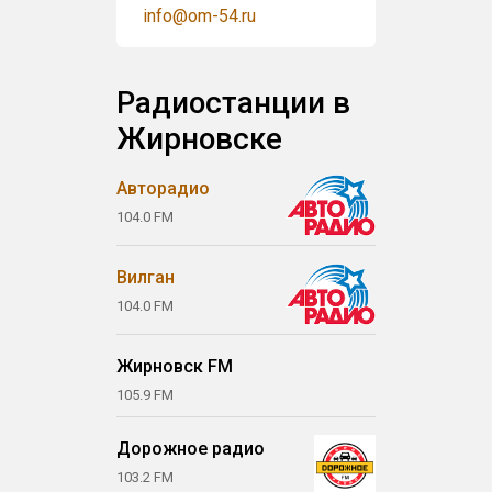
info@om-54.ru
Радиостанции в
Жирновске
Авторадио
104.0 FM
Вилган
104.0 FM
Жирновск FM
105.9 FM
Дорожное радио
103.2 FM