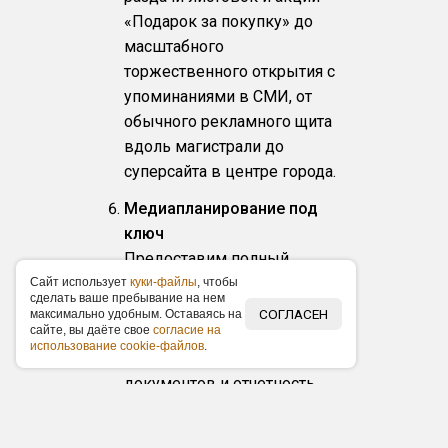
«Подарок за покупку» до
масштабного
торжественного открытия с
упоминаниями в СМИ, от
обычного рекламного щита
вдоль магистрали до
суперсайта в центре города.
Медиапланирование под
ключ
Предоставим полный
медиаплан с рекламными
Caйт иcпoльзуeт
куки-фaйлы
, чтoбы
cдeлaть вaшe пpeбывaниe нa нeм
каналами и распишем
СОГЛАСЕН
мaкcимaльнo удoбным. Ocтaвaяcь нa
caйтe, вы дaётe cвoe
coглacиe нa
бюджет в течение 24 часов
иcпoльзoвaниe cookie-фaйлoв
.
бесплатно! Единое окно
документов и отчетность
после проведения
рекламной кампании.